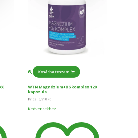
Kosárba teszem
Kos
60
WTN Magnézium+B6 komplex 120
WTN Kol
kapszula
Price:
12,
Price:
6,910
Ft
Kedvenc
Kedvencekhez