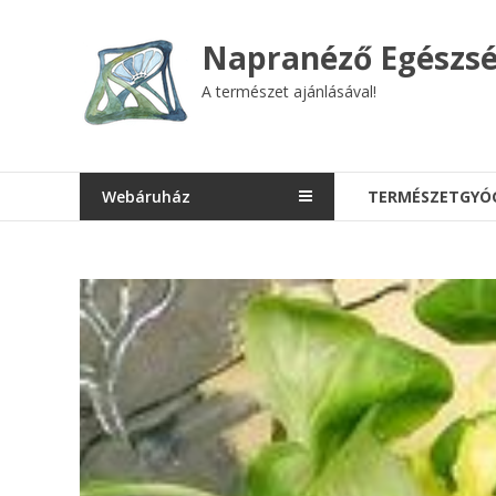
Skip
to
Napranéző Egészsé
content
A természet ajánlásával!
Webáruház
TERMÉSZETGYÓ