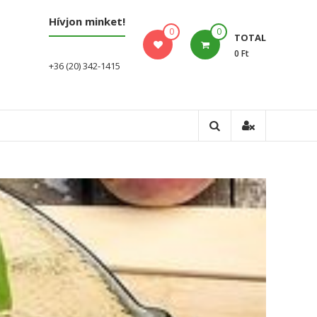
Hívjon minket!
0
0
TOTAL
0 Ft
+36 (20) 342-1415