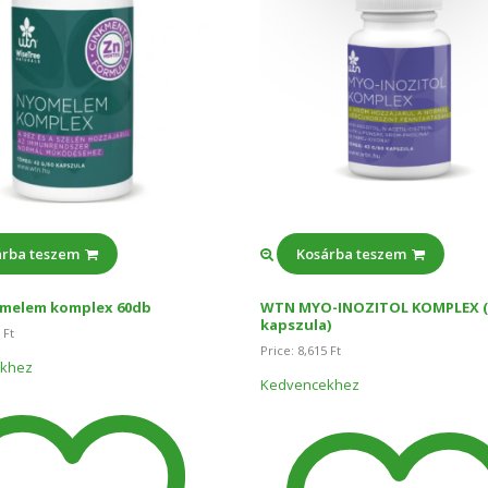
árba teszem
Kosárba teszem
melem komplex 60db
WTN MYO-INOZITOL KOMPLEX (
kapszula)
5
Ft
Price:
8,615
Ft
khez
Kedvencekhez