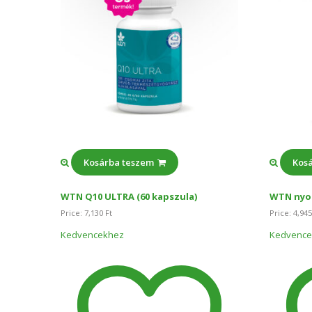
Kosárba teszem
Kos
WTN Q10 ULTRA (60 kapszula)
WTN nyo
Price:
7,130
Ft
Price:
4,94
Kedvencekhez
Kedvence