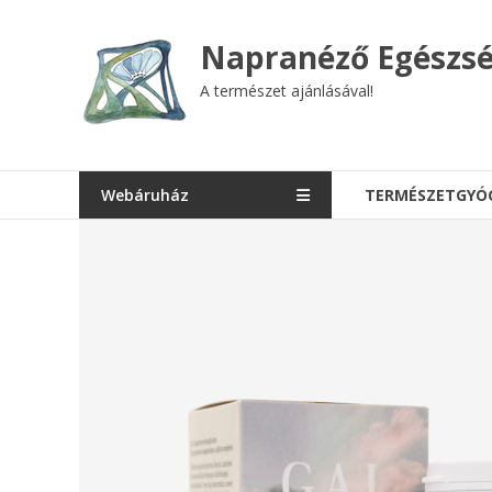
Skip
to
Napranéző Egészsé
content
A természet ajánlásával!
Webáruház
TERMÉSZETGYÓ