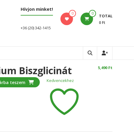
Hívjon minket!
0
0
TOTAL
0 Ft
+36 (20) 342-1415
um Biszglicinát
5,490
Ft
Kedvencekhez
árba teszem