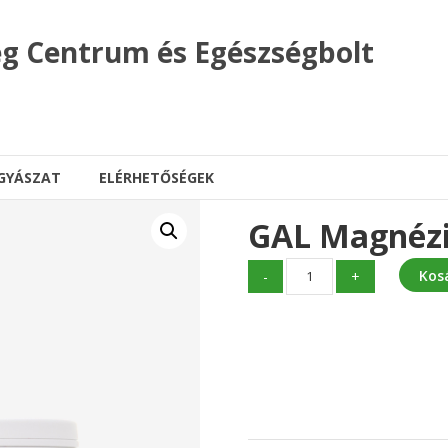
g Centrum és Egészségbolt
GYÁSZAT
ELÉRHETŐSÉGEK
GAL Magnézi
GAL
Kos
-
+
Magnézium
biszglicinát
mennyiség