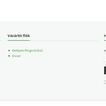
Vásárlói fiók
H
Belépés/Regisztráció
e
Kosár