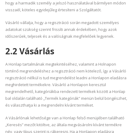
hogy a harmadik személy a jelszó használatával bármilyen módon
visszaél, köteles egyidejűleg értesíteni a Szolgáltatót.
Vásárló vállalja, hogy a regisztráció során megadott személyes
adatokat szükség szerint frissíti annak érdekében, hogy azok
időszerűek, teljesek és a valóságnak megfelelőek legyenek.
2.2 Vásárlás
A Honlap tartalmának megtekintéséhez, valamint a Holnapon
történő megrendeléshez a regisztráció nem kötelező, így a Vásárló
regisztráció nélkül is tud megrendelést leadni a Honlapon eladásra
meghirdetett termékekre. Vásárló a Honlapon keresztül
megrendelhető, kategóriákba rendezett termékek között a Honlap
bal oldalán található „Termék kategóriák” menün belül böngészhet,
és választhatja ki a megrendelni kívánt terméket.
A Vásárlónak lehetősége van a Honlap felső menüjében található
„Keresés” mezőt kitöltve, az általa megvásárolni kívánt termékre
név, vagy típus szerint is rákeresni. Ha a Honlapon eladásra