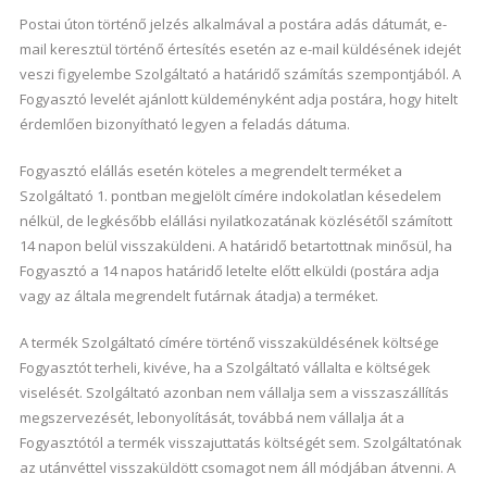
Postai úton történő jelzés alkalmával a postára adás dátumát, e-
mail keresztül történő értesítés esetén az e-mail küldésének idejét
veszi figyelembe Szolgáltató a határidő számítás szempontjából. A
Fogyasztó levelét ajánlott küldeményként adja postára, hogy hitelt
érdemlően bizonyítható legyen a feladás dátuma.
Fogyasztó elállás esetén köteles a megrendelt terméket a
Szolgáltató 1. pontban megjelölt címére indokolatlan késedelem
nélkül, de legkésőbb elállási nyilatkozatának közlésétől számított
14 napon belül visszaküldeni. A határidő betartottnak minősül, ha
Fogyasztó a 14 napos határidő letelte előtt elküldi (postára adja
vagy az általa megrendelt futárnak átadja) a terméket.
A termék Szolgáltató címére történő visszaküldésének költsége
Fogyasztót terheli, kivéve, ha a Szolgáltató vállalta e költségek
viselését. Szolgáltató azonban nem vállalja sem a visszaszállítás
megszervezését, lebonyolítását, továbbá nem vállalja át a
Fogyasztótól a termék visszajuttatás költségét sem. Szolgáltatónak
az utánvéttel visszaküldött csomagot nem áll módjában átvenni. A