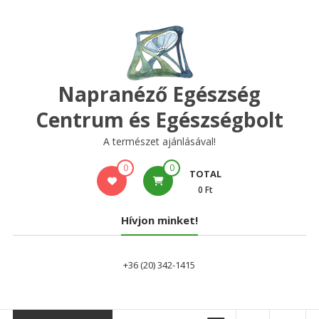
Skip
to
content
Napranéző Egészség
Centrum és Egészségbolt
A természet ajánlásával!
0
0
TOTAL
0 Ft
Hívjon minket!
+36 (20) 342-1415