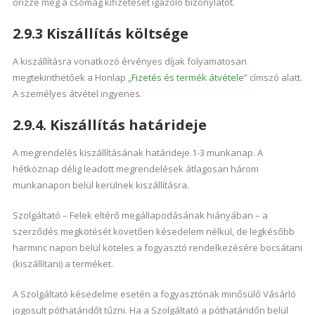
őrizze meg a csomag kifizetését igazoló bizonylatot.
2.9.3 Kiszállítás költsége
A kiszállításra vonatkozó érvényes díjak folyamatosan
megtekinthetőek a Honlap
„Fizetés és termék átvétele”
címszó alatt.
A személyes átvétel ingyenes.
2.9.4. Kiszállítás határideje
A megrendelés kiszállításának határideje 1-3 munkanap. A
hétköznap délig leadott megrendelések átlagosan három
munkanapon belül kerülnek kiszállításra.
Szolgáltató – Felek eltérő megállapodásának hiányában – a
szerződés megkötését követően késedelem nélkül, de legkésőbb
harminc napon belül köteles a fogyasztó rendelkezésére bocsátani
(kiszállítani) a terméket.
A Szolgáltató késedelme esetén a fogyasztónak minősülő Vásárló
jogosult póthatáridőt tűzni. Ha a Szolgáltató a póthatáridőn belül