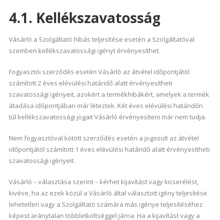
4.1. Kellékszavatosság
Vásárló a Szolgáltató hibás teljesítése esetén a Szolgáltatóval
szemben kellékszavatossági igényt érvényesíthet.
Fogyasztói szerződés esetén Vásárló az átvétel időpontjától
számított 2 éves elévülési határidő alatt érvényesítheti
szavatossági igényeit, azokért a termékhibákért, amelyek a termék
átadása időpontjában már léteztek. Két éves elévülési határidőn
túl kellékszavatossági jogait Vásárló érvényesíteni már nem tudja.
Nem fogyasztóval kötött szerződés esetén a jogosult az átvétel
időpontjától számított 1 éves elévülési határidő alatt érvényesítheti
szavatossági igényeit.
Vásárló – választása szerint – kérhet kijavítást vagy kicserélést,
kivéve, ha az ezek közül a Vásárló által választott igény teljesítése
lehetetlen vagy a Szolgáltató számára más igénye teljesítéséhez
képest aránytalan többletköltséggel járna. Ha a kijavítást vagy a