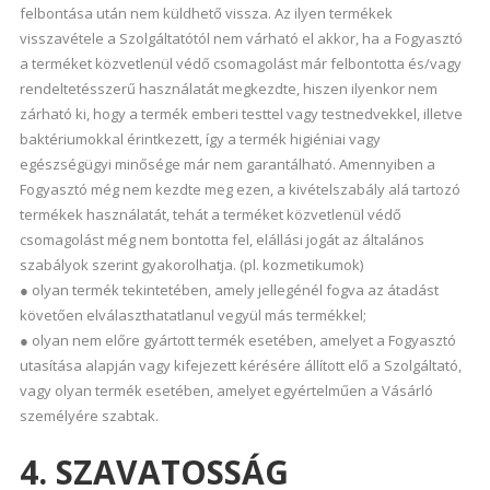
felbontása után nem küldhető vissza. Az ilyen termékek
visszavétele a Szolgáltatótól nem várható el akkor, ha a Fogyasztó
a terméket közvetlenül védő csomagolást már felbontotta és/vagy
rendeltetésszerű használatát megkezdte, hiszen ilyenkor nem
zárható ki, hogy a termék emberi testtel vagy testnedvekkel, illetve
baktériumokkal érintkezett, így a termék higiéniai vagy
egészségügyi minősége már nem garantálható. Amennyiben a
Fogyasztó még nem kezdte meg ezen, a kivételszabály alá tartozó
termékek használatát, tehát a terméket közvetlenül védő
csomagolást még nem bontotta fel, elállási jogát az általános
szabályok szerint gyakorolhatja. (pl. kozmetikumok)
● olyan termék tekintetében, amely jellegénél fogva az átadást
követően elválaszthatatlanul vegyül más termékkel;
● olyan nem előre gyártott termék esetében, amelyet a Fogyasztó
utasítása alapján vagy kifejezett kérésére állított elő a Szolgáltató,
vagy olyan termék esetében, amelyet egyértelműen a Vásárló
személyére szabtak.
4. SZAVATOSSÁG