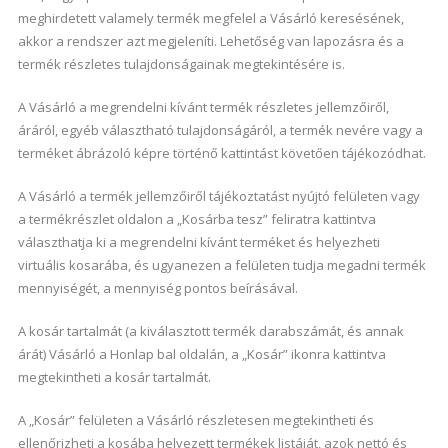
meghirdetett valamely termék megfelel a Vásárló keresésének,
akkor a rendszer azt megjeleníti. Lehetőség van lapozásra és a
termék részletes tulajdonságainak megtekintésére is.
A Vásárló a megrendelni kívánt termék részletes jellemzőiről,
áráról, egyéb választható tulajdonságáról, a termék nevére vagy a
terméket ábrázoló képre történő kattintást követően tájékozódhat.
A Vásárló a termék jellemzőiről tájékoztatást nyújtó felületen vagy
a termékrészlet oldalon a „Kosárba tesz” feliratra kattintva
választhatja ki a megrendelni kívánt terméket és helyezheti
virtuális kosarába, és ugyanezen a felületen tudja megadni termék
mennyiségét, a mennyiség pontos beírásával.
A kosár tartalmát (a kiválasztott termék darabszámát, és annak
árát) Vásárló a Honlap bal oldalán, a „Kosár” ikonra kattintva
megtekintheti a kosár tartalmát.
A „Kosár” felületen a Vásárló részletesen megtekintheti és
ellenőrizheti a kosába helyezett termékek listáját, azok nettó és