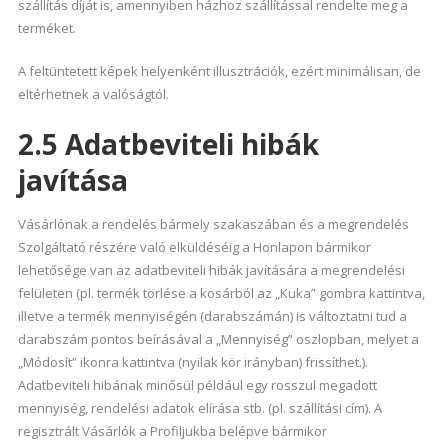
szállítás díját is, amennyiben házhoz szállítással rendelte meg a
terméket.
A feltüntetett képek helyenként illusztrációk, ezért minimálisan, de
eltérhetnek a valóságtól.
2.5 Adatbeviteli hibák
javítása
Vásárlónak a rendelés bármely szakaszában és a megrendelés
Szolgáltató részére való elküldéséig a Honlapon bármikor
lehetősége van az adatbeviteli hibák javítására a megrendelési
felületen (pl. termék törlése a kosárból az „Kuka” gombra kattintva,
illetve a termék mennyiségén (darabszámán) is változtatni tud a
darabszám pontos beírásával a „Mennyiség” oszlopban, melyet a
„Módosít” ikonra kattintva (nyilak kör irányban) frissíthet.).
Adatbeviteli hibának minősül például egy rosszul megadott
mennyiség, rendelési adatok elírása stb. (pl. szállítási cím). A
regisztrált Vásárlók a Profiljukba belépve bármikor