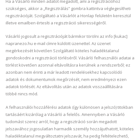
Ha a Vásárló minden adatot megadott, ami a regisztrációhoz
szükséges, akkor a „Regisztrálás” gombra kattintva véglegesítheti
regisztrációját. Szolgáltató a Vásárlót a Honlap felületén keresztül
illetve emailben értesíti a regisztráció sikerességéről.
Vásárló jogosult a regisztrációját bármikor törölni az info [kukac]
napranezo.hu e-mail címre küldött üzenettel. Az üzenet
megérkezését követően Szolgáltató köteles haladéktalanul
gondoskodni a regisztráció törléséről. Vásárló felhasználói adatai a
törlést követően azonnal eltávolításra kerülnek a rendszerből; ez
azonban nem érinti a már leadott rendelésekhez kapcsolódó
adatok és dokumentumok megőrzését, nem eredményezi ezen
adatok törlését. Az eltávolítás után az adatok visszaállítására
többé nincs mód.
A felhasználói hozzáférési adatok (így különösen a jelszó) titokban
tartásáért kizárólag a Vásárló a felelős. Amennyiben a Vásárló
tudomást szerez arról, hogy a regisztráció során megadott
jelszavához jogosulatlan harmadik személy hozzájuthatott, köteles
haladéktalanul megváltoztatni jelszavát, ha pedig feltételezhető,