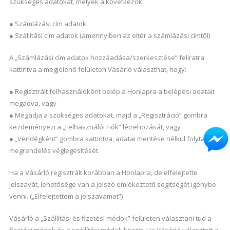
szükséges adatokat, melyek a következők:
● Számlázási cím adatok
● Szállítási cím adatok (amennyiben az eltér a számlázási címtől)
A „Számlázási cím adatok hozzáadása/szerkesztése” feliratra
kattintva a megjelenő felületen Vásárló választhat, hogy:
● Regisztrált felhasználóként belép a Honlapra a belépési adatait
megadva, vagy
● Megadja a szükséges adatokat, majd a „Regisztráció” gombra
kezdeményezi a „Felhasználói Fiók” létrehozását, vagy
● „Vendégként” gombra kattintva, adatai mentése nélkül folytatja a
megrendelés véglegesítését.
Ha a Vásárló regisztrált korábban a Honlapra, de elfelejtette
jelszavát, lehetősége van a jelszó emlékeztető segítségét igénybe
venni. („Elfelejtettem a jelszavamat”)
Vásárló a „Szállítási és fizetési módok” felületen választani tud a