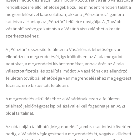
fizetési módok és a szállítási módok között. Ha Vásárló választott a
rendelkezésre álló lehetőségek közül és mindent rendben talált a
megrendelésével kapcsolatban, akkor a „Pénztárhoz” gombra
kattintva a Honlap az „Pénztár” felületre navigálja. A „Tovább
vásárlok” szövegre kattintva a Vásárló visszaléphet a kosár
szerkesztéséhez.
A „Pénztár” összesítő felületen a Vásárlónak lehetősége van
ellenőrizni a megrendelését, így különösen az általa megadott
adatokat, a megrendelni kívánt terméket, annak árát, az általa
választott fizetési és szállítási módot. A Vásárlónak az ellenőrző
felületen továbbá lehetősége van megrendeléséhez megjegyzést
fűzni az erre biztosított felületen.
A megrendelés elküldéséhez a Vásárlónak ezen a felületen
található jelölőnégyzet kipipálásával el kell fogadnia jelen ÁSZF
oldal tartalmát.
Az oldal alján található „Megrendelés” gombra kattintást követően
pedig, a Vásárló véglegesítheti a megrendelését, vagyis elküldheti