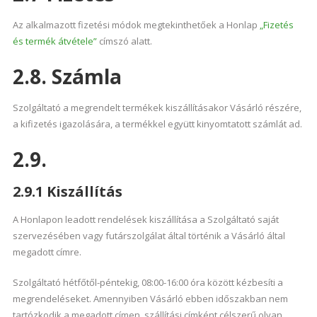
Az alkalmazott fizetési módok megtekinthetőek a Honlap
„Fizetés
és termék átvétele”
címszó alatt.
2.8. Számla
Szolgáltató a megrendelt termékek kiszállításakor Vásárló részére,
a kifizetés igazolására, a termékkel együtt kinyomtatott számlát ad.
2.9.
2.9.1 Kiszállítás
A Honlapon leadott rendelések kiszállítása a Szolgáltató saját
szervezésében vagy futárszolgálat által történik a Vásárló által
megadott címre.
Szolgáltató hétfőtől-péntekig, 08:00-16:00 óra között kézbesíti a
megrendeléseket. Amennyiben Vásárló ebben időszakban nem
tartózkodik a megadott címen, szállítási címként célszerű olyan