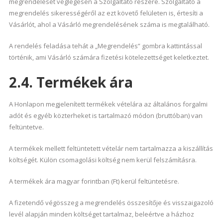
megrendelését véglegesen a Szolgáltató részére. Szolgáltató a
megrendelés sikerességéről az ezt követő felületen is, értesíti a
Vásárlót, ahol a Vásárló megrendelésének száma is megtalálható.
A rendelés feladása tehát a „Megrendelés” gombra kattintással
történik, ami Vásárló számára fizetési kötelezettséget keletkeztet.
2.4. Termékek ára
A Honlapon megjelenített termékek vételára az általános forgalmi
adót és egyéb közterheket is tartalmazó módon (bruttóban) van
feltüntetve.
A termékek mellett feltüntetett vételár nem tartalmazza a kiszállítás
költségét. Külön csomagolási költség nem kerül felszámításra.
A termékek ára magyar forintban (Ft) kerül feltüntetésre.
A fizetendő végösszeg a megrendelés összesítője és visszaigazoló
levél alapján minden költséget tartalmaz, beleértve a házhoz