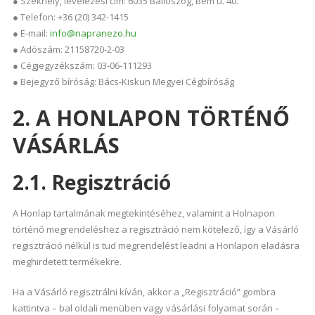
● Székhely, levelezési cím: 6035 Ballószög, Bem u. 40.
● Telefon: +36 (20) 342-1415
● E-mail:
info@napranezo.hu
● Adószám: 21158720-2-03
● Cégjegyzékszám: 03-06-111293
● Bejegyző bíróság: Bács-Kiskun Megyei Cégbíróság
2. A HONLAPON TÖRTÉNŐ
VÁSÁRLÁS
2.1. Regisztráció
A Honlap tartalmának megtekintéséhez, valamint a Holnapon
történő megrendeléshez a regisztráció nem kötelező, így a Vásárló
regisztráció nélkül is tud megrendelést leadni a Honlapon eladásra
meghirdetett termékekre.
Ha a Vásárló regisztrálni kíván, akkor a „Regisztráció” gombra
kattintva – bal oldali menüben vagy vásárlási folyamat során –