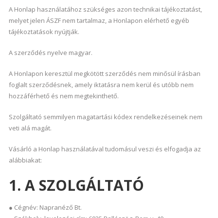
A Honlap használatához szükséges azon technikai tájékoztatást,
melyet jelen ÁSZF nem tartalmaz, a Honlapon elérhető egyéb
tájékoztatások nyújtják.
A szerződés nyelve magyar.
A Honlapon keresztül megkötött szerződés nem minősül írásban
foglalt szerződésnek, amely iktatásra nem kerül és utóbb nem
hozzáférhető és nem megtekinthető.
Szolgáltató semmilyen magatartási kódex rendelkezéseinek nem
veti alá magát.
Vásárló a Honlap használatával tudomásul veszi és elfogadja az
alábbiakat:
1. A SZOLGÁLTATÓ
● Cégnév: Napranéző Bt.