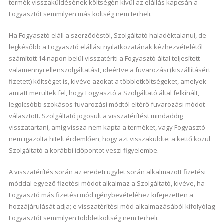
termék visszaküldésének költségén kívül az elállás kapcsán a
Fogyasztót semmilyen más költség nem terheli.
Ha Fogyasztó eláll a szerződéstől, Szolgáltató haladéktalanul, de
legkésőbb a Fogyasztó elállási nyilatkozatának kézhezvételétől
számított 14 napon belül visszatéríti a Fogyasztó által teljesített
valamennyi ellenszolgáltatást, ideértve a fuvarozási (kiszállításért
fizetett) költséget is, kivéve azokat a többletköltségeket, amelyek
amiatt merültek fel, hogy Fogyasztó a Szolgáltató által felkínált,
legolcsóbb szokásos fuvarozási módtól eltérő fuvarozási módot
választott. Szolgáltató jogosult a visszatérítést mindaddig
visszatartani, amíg vissza nem kapta a terméket, vagy Fogyasztó
nem igazolta hitelt érdemlően, hogy azt visszaküldte: a kettő közül
Szolgáltató a korábbi időpontot veszi figyelembe.
A visszatérítés során az eredeti ügylet során alkalmazott fizetési
móddal egyező fizetési módot alkalmaz a Szolgáltató, kivéve, ha
Fogyasztó más fizetési mód igénybevételéhez kifejezetten a
hozzájárulását adja; e visszatérítési mód alkalmazásából kifolyólag
Fogyasztót semmilyen többletköltség nem terheli.