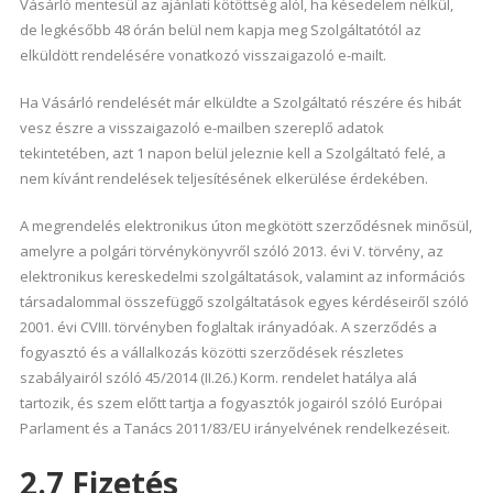
Vásárló mentesül az ajánlati kötöttség alól, ha késedelem nélkül,
de legkésőbb 48 órán belül nem kapja meg Szolgáltatótól az
elküldött rendelésére vonatkozó visszaigazoló e-mailt.
Ha Vásárló rendelését már elküldte a Szolgáltató részére és hibát
vesz észre a visszaigazoló e-mailben szereplő adatok
tekintetében, azt 1 napon belül jeleznie kell a Szolgáltató felé, a
nem kívánt rendelések teljesítésének elkerülése érdekében.
A megrendelés elektronikus úton megkötött szerződésnek minősül,
amelyre a polgári törvénykönyvről szóló 2013. évi V. törvény, az
elektronikus kereskedelmi szolgáltatások, valamint az információs
társadalommal összefüggő szolgáltatások egyes kérdéseiről szóló
2001. évi CVIII. törvényben foglaltak irányadóak. A szerződés a
fogyasztó és a vállalkozás közötti szerződések részletes
szabályairól szóló 45/2014 (II.26.) Korm. rendelet hatálya alá
tartozik, és szem előtt tartja a fogyasztók jogairól szóló Európai
Parlament és a Tanács 2011/83/EU irányelvének rendelkezéseit.
2.7 Fizetés