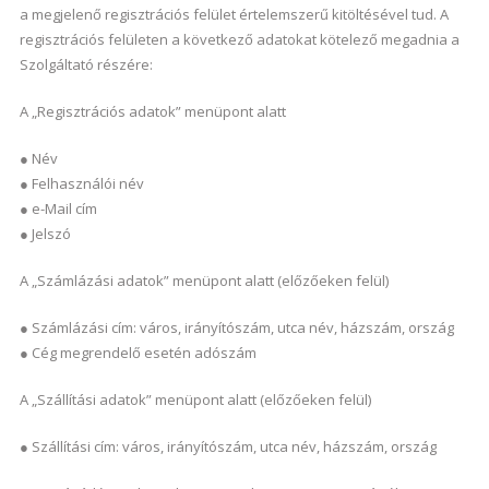
a megjelenő regisztrációs felület értelemszerű kitöltésével tud. A
regisztrációs felületen a következő adatokat kötelező megadnia a
Szolgáltató részére:
A „Regisztrációs adatok” menüpont alatt
● Név
● Felhasználói név
● e-Mail cím
● Jelszó
A „Számlázási adatok” menüpont alatt (előzőeken felül)
● Számlázási cím: város, irányítószám, utca név, házszám, ország
● Cég megrendelő esetén adószám
A „Szállítási adatok” menüpont alatt (előzőeken felül)
● Szállítási cím: város, irányítószám, utca név, házszám, ország