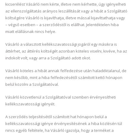
kicserélést Vásárló nem kérte, illetve nem kérhette, úgy igényelheti
az ellenszolgáltatás arányos leszállítását vagy a hibát a Szolgáltató
költségére Vásárló is kijavíthatja, illetve mással kijavíttathatja vagy
– végső esetben – a szerződéstől is elállhat. Jelentéktelen hiba
miatt elállásnak nincs helye.
Vásárló a választott kellékszavatossági jogáról egy másikra is
áttérhet, az áttérés költségét azonban köteles viselni, kivéve, ha az
indokolt volt, vagy arra a Szolgáltató adott okot.
Vásárló köteles a hibát annak felfedezése után haladéktalanul, de
nem később, mint a hiba felfedezésétől számított kettő hónapon
belül közölni a Szolgáltatóval.
Vásárló közvetlenül a Szolgáltatóval szemben érvényesítheti
kellékszavatossági igényét.
A szerződés teljesítésétől számított hat hónapon belül a
kellékszavatossági igénye érvényesítésének a hiba közlésén túl
nincs egyéb feltétele, ha Vásárló igazolja, hogy a terméket a