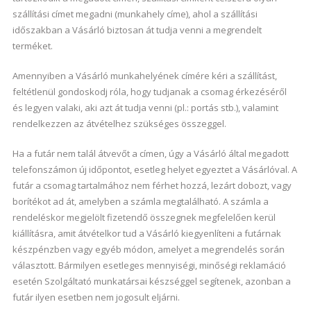
szállítási címet megadni (munkahely címe), ahol a szállítási
időszakban a Vásárló biztosan át tudja venni a megrendelt
terméket.
Amennyiben a Vásárló munkahelyének címére kéri a szállítást,
feltétlenül gondoskodj róla, hogy tudjanak a csomag érkezéséről
és legyen valaki, aki azt át tudja venni (pl.: portás stb.), valamint
rendelkezzen az átvételhez szükséges összeggel.
Ha a futár nem talál átvevőt a címen, úgy a Vásárló által megadott
telefonszámon új időpontot, esetleg helyet egyeztet a Vásárlóval. A
futár a csomag tartalmához nem férhet hozzá, lezárt dobozt, vagy
borítékot ad át, amelyben a számla megtalálható. A számla a
rendeléskor megjelölt fizetendő összegnek megfelelően kerül
kiállításra, amit átvételkor tud a Vásárló kiegyenlíteni a futárnak
készpénzben vagy egyéb módon, amelyet a megrendelés során
választott. Bármilyen esetleges mennyiségi, minőségi reklamáció
esetén Szolgáltató munkatársai készséggel segítenek, azonban a
futár ilyen esetben nem jogosult eljárni.