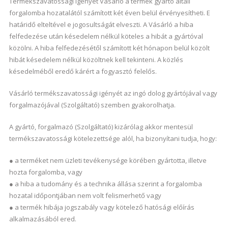
Termékszavatossági igényét Vásárló a termék gyártó általi
forgalomba hozatalától számított két éven belül érvényesítheti. E
határidő elteltével e jogosultságát elveszti. A Vásárló a hiba
felfedezése után késedelem nélkül köteles a hibát a gyártóval
közölni. A hiba felfedezésétől számított két hónapon belül közölt
hibát késedelem nélkül közöltnek kell tekinteni. A közlés
késedelméből eredő kárért a fogyasztó felelős.
Vásárló termékszavatossági igényét az ingó dolog gyártójával vagy
forgalmazójával (Szolgáltató) szemben gyakorolhatja.
A gyártó, forgalmazó (Szolgáltató) kizárólag akkor mentesül
termékszavatossági kötelezettsége alól, ha bizonyítani tudja, hogy:
● a terméket nem üzleti tevékenysége körében gyártotta, illetve
hozta forgalomba, vagy
● a hiba a tudomány és a technika állása szerint a forgalomba
hozatal időpontjában nem volt felismerhető vagy
● a termék hibája jogszabály vagy kötelező hatósági előírás
alkalmazásából ered.