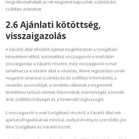
megváltoztathatják az ott megadott kapcsolati, számlázási,
szállítási adataikat.
2.6 Ajánlati kötöttség,
visszaigazolás
A Vásárló által elküldött ajánlat megérkezését a Szolgáltató
késedelem nélkül, automatikus visszaigazoló e-mail útján
visszaigazolja a Vásárló részére, mely visszaigazoló e-mail
tartalmazza a Vásárló által a vásárlás, illetve regisztráció során
megadott adatokat (számlázási és szállítási információk), a
rendelés azonosítóját, a rendelés dátumát a megrendelt
termékhez tartozó elemek felsorolását, mennyiségét, a termék
árát, szállítási költséget és a fizetendő végösszeget.
E visszaigazoló e-mail Szolgáltató részéről a Vásárló által tett
ajánlat elfogadásának minősül, mellyel érvényes szerződés jön
létre Szolgáltató és Vásárló között.