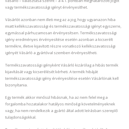
vásárló – választása szerint – a 4.1. pontban meghatározott jogot
vagy termékszavatossági igényt érvényesíthet.
Vásárlót azonban nem illeti meg az a jog, hogy ugyanazon hiba
miatt kellékszavatossági és termékszavatossági igényt egyszerre,
egymással párhuzamosan érvényesítsen. Termékszavatossági
igény eredményes érvényesítése esetén azonban a kicserélt
termékre, illetve kijavított részre vonatkozó kellékszavatossági
igényét Vásárló a gyártóval szemben érvényesítheti.
Termékszavatossági igényként Vásárló kizárólag a hibás termék
kijavítását vagy kicserélését kérheti. A termék hibáját
termékszavatossági igény érvényesítése esetén Vásárlónak kell
bizonyítania.
Egy termék akkor minősül hibásnak, ha az nem felel meg a
forgalomba hozatalakor hatályos minőségi követelményeknek
vagy, ha nem rendelkezik a gyártó által adott leírásban szereplő
tulajdonságokkal.