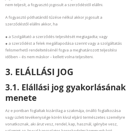
nem teljesít, a fogyasztó jogosult a szerződéstől elállni.
A fogyasztó póthatáridő tűzése nélkül akkor jogosult a
szerződéstől elállni akkor, ha
● a Szolgáltató a szerződés teljesítését megtagadta; vagy
● a szerződést a felek megállapodása szerint vagy a szolgáltatás
felismerhető rendeltetésénél fogva a meghatározott teljesítési
időben – és nem máskor – kellett volna teljesíteni.
3. ELÁLLÁSI JOG
3.1. Elállási jog gyakorlásának
menete
Az e pontban foglaltak kizárólag a szakmája, önálló foglalkozása
vagy üzleti tevékenysége körén kívül eljáró természetes személyre
vonatkoznak, aki árut vesz, rendel, kap, használ, igénybe vesz,
valamint az áruval kapcsolatos kereskedelmi kommunikáció,