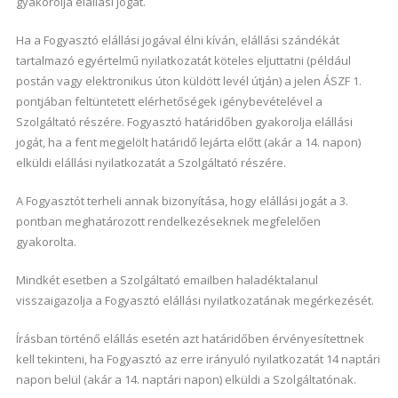
gyakorolja elállási jogát.
Ha a Fogyasztó elállási jogával élni kíván, elállási szándékát
tartalmazó egyértelmű nyilatkozatát köteles eljuttatni (például
postán vagy elektronikus úton küldött levél útján) a jelen ÁSZF 1.
pontjában feltüntetett elérhetőségek igénybevételével a
Szolgáltató részére. Fogyasztó határidőben gyakorolja elállási
jogát, ha a fent megjelölt határidő lejárta előtt (akár a 14. napon)
elküldi elállási nyilatkozatát a Szolgáltató részére.
A Fogyasztót terheli annak bizonyítása, hogy elállási jogát a 3.
pontban meghatározott rendelkezéseknek megfelelően
gyakorolta.
Mindkét esetben a Szolgáltató emailben haladéktalanul
visszaigazolja a Fogyasztó elállási nyilatkozatának megérkezését.
Írásban történő elállás esetén azt határidőben érvényesítettnek
kell tekinteni, ha Fogyasztó az erre irányuló nyilatkozatát 14 naptári
napon belül (akár a 14. naptári napon) elküldi a Szolgáltatónak.