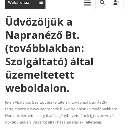
Webáruház
Üdvözöljük a
Napranéző Bt.
(továbbiakban:
Szolgáltató) által
üzemeltetett
weboldalon.
Jelen Általános Szerződési Feltételek (továbbiakban ÁSZF)
tartalmazza a www.napranezo.hu weboldalon (a továbbiakban:
Honlap) elérhető szolgáltatás igénybevételének igénybe vevő
(továbbiakban: Vásárló) általi használatának feltételeit.