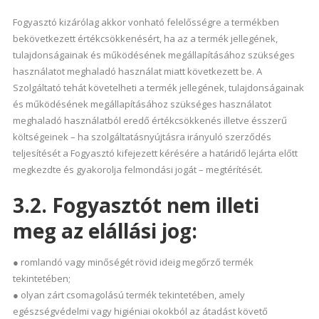
Fogyasztó kizárólag akkor vonható felelősségre a termékben
bekövetkezett értékcsökkenésért, ha az a termék jellegének,
tulajdonságainak és működésének megállapításához szükséges
használatot meghaladó használat miatt következett be. A
Szolgáltató tehát követelheti a termék jellegének, tulajdonságainak
és működésének megállapításához szükséges használatot
meghaladó használatból eredő értékcsökkenés illetve ésszerű
költségeinek – ha szolgáltatásnyújtásra irányuló szerződés
teljesítését a Fogyasztó kifejezett kérésére a határidő lejárta előtt
megkezdte és gyakorolja felmondási jogát – megtérítését.
3.2. Fogyasztót nem illeti
meg az elállási jog:
● romlandó vagy minőségét rövid ideig megőrző termék
tekintetében;
● olyan zárt csomagolású termék tekintetében, amely
egészségvédelmi vagy higiéniai okokból az átadást követő