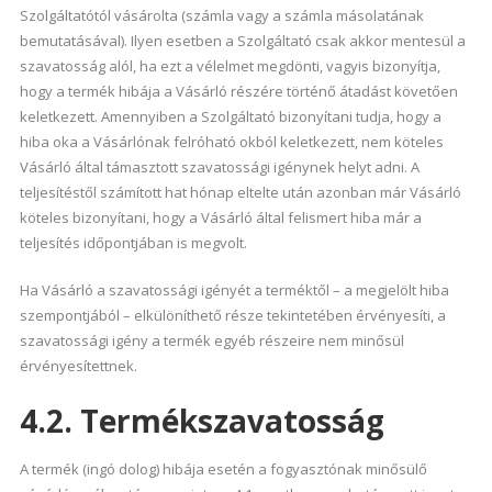
Szolgáltatótól vásárolta (számla vagy a számla másolatának
bemutatásával). Ilyen esetben a Szolgáltató csak akkor mentesül a
szavatosság alól, ha ezt a vélelmet megdönti, vagyis bizonyítja,
hogy a termék hibája a Vásárló részére történő átadást követően
keletkezett. Amennyiben a Szolgáltató bizonyítani tudja, hogy a
hiba oka a Vásárlónak felróható okból keletkezett, nem köteles
Vásárló által támasztott szavatossági igénynek helyt adni. A
teljesítéstől számított hat hónap eltelte után azonban már Vásárló
köteles bizonyítani, hogy a Vásárló által felismert hiba már a
teljesítés időpontjában is megvolt.
Ha Vásárló a szavatossági igényét a terméktől – a megjelölt hiba
szempontjából – elkülöníthető része tekintetében érvényesíti, a
szavatossági igény a termék egyéb részeire nem minősül
érvényesítettnek.
4.2. Termékszavatosság
A termék (ingó dolog) hibája esetén a fogyasztónak minősülő