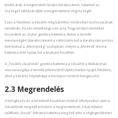
bruttó árát, a megrendelni kívánt darabszámot, valamint az
összegző táblázat alján a megrendelése végösszegét.
Ezen a felületen a Vásárló még bármikor módosítani tud kosarának
tartalmán, hiszen lehetősége van arra, hogy töröljön terméket
kosarából az „Kuka” gombra kattintva, illetve a termék
mennyiségén (darabszámán) is változtatni tud a darabszám pontos
beírásával a „Mennyiség” oszlopban, melyet a „Módosít” ikonra
kattintva (kék nyilak kör irányban) frissíthet.
A „Tovább vásárolok” gombra kattintva a Vásárlót a Webáruház
visszanavigálja a termék jellemzőiről tájékoztatást nyújtó felületre,
ahol a Vásárló folytathatja a Honlapon történő böngészést.
2.3 Megrendelés
A böngészés és a termékek kosárban történő elhelyezése után a
Vásárlónak meg kell erősíteni a megrendelését. A bal oldalon
található „Kosár” feliratra kattintva meg kell adni a véglegesítéshez