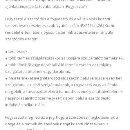
ajánlat címzettje (a továbbiakban „Fogyasztó”).
Fogyasztó a szerződés a fogyasztó és a vállalkozás közötti
szerződések részletes szabályairól szóló 45/2014 (II.26.) Korm.
rendelet értelmében jogosult a termék adásvételére irányuló
szerződés esetén:
● terméknek,
● több termék szolgáltatásakor az utoljára szolgáltatott terméknek,
● több tételből vagy darabból álló termék esetén az utoljára
szolgáltatott tételnek vagy darabnak,
● ha a terméket meghatározott időszakon belül rendszeresen kell
szolgáltatni, az első szolgáltatásnak, a Fogyasztó vagy az általa
megjelölt, a fuvarozótól eltérő harmadik személy általi átvételének
napjától számított tizennégy (14) napon belül a szerződéstől
indokolás nélkül elállni.
Fogyasztót megilleti az a jog, hogy a szerződés megkötésének a
napja és a termék átvételének napja közötti időszakban is