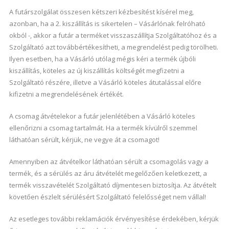
A futárszolgálat összesen kétszeri kézbesítést kísérel meg,
azonban, ha a 2. kiszállítás is sikertelen – Vásárlónak felróható
okból -, akkor a futár a terméket visszaszállítja Szolgáltatóhoz és a
Szolgáltató azt továbbértékesítheti, a megrendelést pedig törölheti.
Ilyen esetben, ha a Vásárló utólag mégis kéri a termék újbóli
kiszállítás, köteles az új kiszállítás költségét megfizetni a
Szolgáltató részére, illetve a Vásárló köteles átutalással előre
kifizetni a megrendelésének értékét.
A csomag átvételekor a futár jelenlétében a Vásárló köteles
ellenőrizni a csomag tartalmát. Ha a termék kívülről szemmel
láthatóan sérült, kérjük, ne vegye át a csomagot!
Amennyiben az átvételkor láthatóan sérült a csomagolás vagy a
termék, és a sérülés az áru átvételét megelőzően keletkezett, a
termék visszavételét Szolgáltató díjmentesen biztosítja. Az átvételt
követően észlelt sérülésért Szolgáltató felelősséget nem vállal!
Az esetleges további reklamációk érvényesítése érdekében, kérjük