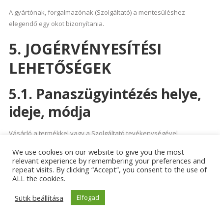
A gyártónak, forgalmazónak (Szolgáltató) a mentesüléshez
elegendő egy okot bizonyítania.
5. JOGÉRVÉNYESÍTÉSI
LEHETŐSÉGEK
5.1. Panaszügyintézés helye,
ideje, módja
Vásárló a termékkel vagy a Szolgáltató tevékenységével
kapcsolatos fogyasztói kifogásait az 1. pontban megjelölt
We use cookies on our website to give you the most
elérhetőségeken keresztül teheti meg.
relevant experience by remembering your preferences and
repeat visits. By clicking “Accept”, you consent to the use of
Szolgáltató a szóbeli panaszt, amennyiben arra lehetősége van,
ALL the cookies.
azonnal orvosolja. Ha a szóbeli panasz azonnali orvoslására nincs
Sütik beállítása
Elfogad
lehetőség, a panasz jellegéből adódóan, vagy ha a Vásárló a
panasz kezelésével nem ért egyet, akkor a Szolgáltató a panaszról