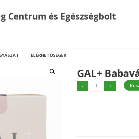
g Centrum és Egészségbolt
GYÁSZAT
ELÉRHETŐSÉGEK
GAL+ Babavá
GAL+
Kos
-
+
Babaváró
60+30+italpor
mennyiség