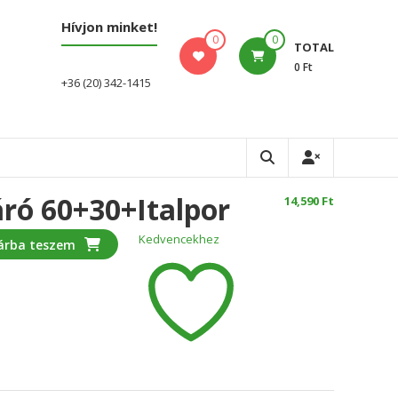
Hívjon minket!
0
0
TOTAL
0 Ft
+36 (20) 342-1415
ró 60+30+italpor
14,590
Ft
Kedvencekhez
árba teszem