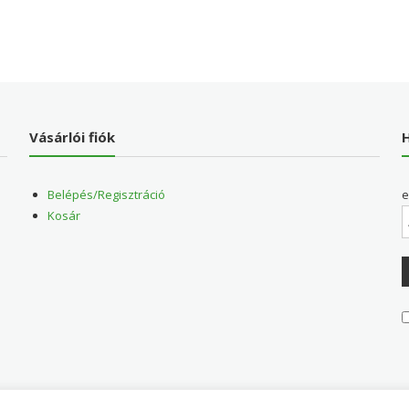
Vásárlói fiók
H
Belépés/Regisztráció
e
Kosár