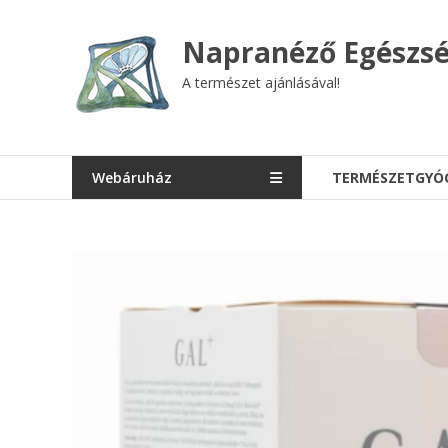
Skip
to
Napranéző Egészsé
content
A természet ajánlásával!
Webáruház
TERMÉSZETGYÓ