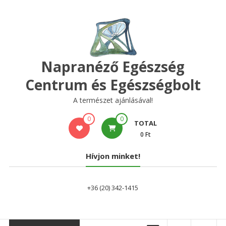
Skip
to
content
Napranéző Egészség
Centrum és Egészségbolt
A természet ajánlásával!
0
0
TOTAL
0 Ft
Hívjon minket!
+36 (20) 342-1415