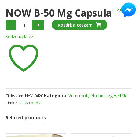
NOW B-50 Mg Capsula
7,840
Ft
NOW
Kosárba teszem
-
+
B-
Kedvencekhez
50
mg
Capsula
mennyiség
Kategória:
Vitaminok, étrend kiegészítők
Cikkszám:
NAV_0420
Címke:
NOW Foods
Related products