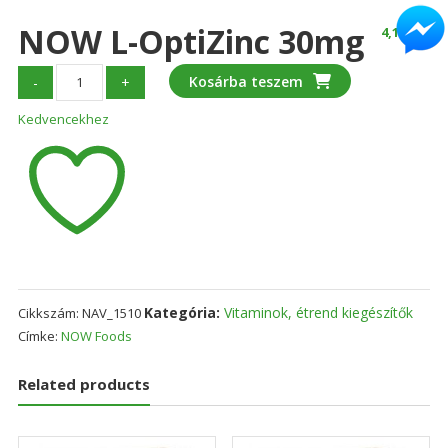
NOW L-OptiZinc 30mg
4,190
Ft
NOW
Kosárba teszem
-
+
L-
Kedvencekhez
OptiZinc
30mg
mennyiség
Kategória:
Vitaminok, étrend kiegészítők
Cikkszám:
NAV_1510
Címke:
NOW Foods
Related products