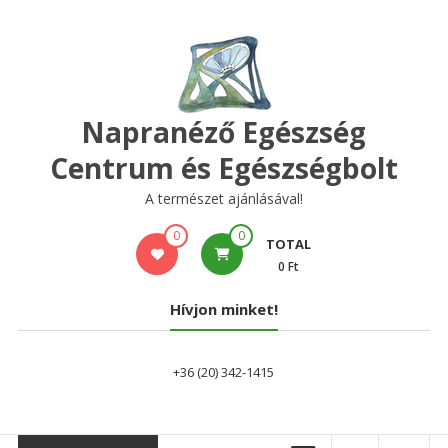
Skip
to
content
Napranéző Egészség
Centrum és Egészségbolt
A természet ajánlásával!
0
0
TOTAL
0 Ft
Hívjon minket!
+36 (20) 342-1415