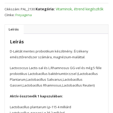
Kategória:
Vitaminok, étrend kiegészítők
Cikkszám:
PAL_2130
Címke:
Freyagena
Leírás
Leírás
D-Laktát mentes probiotikum készítmény. Érzékeny
emésztőrendszer számára, magnézium-maláttal.
Lactococcus Lactis-sal és L.Rhamnosus GG-vel és még 5 féle
probiotikus Lactobacillus baktériumtörzzsel (Lactobacillus
Plantarum,Lactobacillus Salivarius,Lactobacillus
Gasseri,Lactobacillus Rhamnosus,Lactobacillus Reuteri)
Aktív össztevők 1 kapszulában:
Lactobacillus plantarum Lp-115 4 milliárd
Lactobacillus gasseri Lg-36 2 milliárd