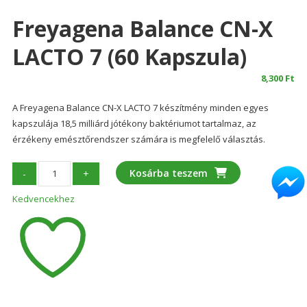
Freyagena Balance CN-X
LACTO 7 (60 Kapszula)
8,300
Ft
A Freyagena Balance CN-X LACTO 7 készítmény minden egyes
kapszulája 18,5 milliárd jótékony baktériumot tartalmaz, az
érzékeny emésztőrendszer számára is megfelelő választás.
Freyagena
Kosárba teszem
-
+
Balance
Kedvencekhez
CN-
X
LACTO
7
(60
kapszula)
mennyiség