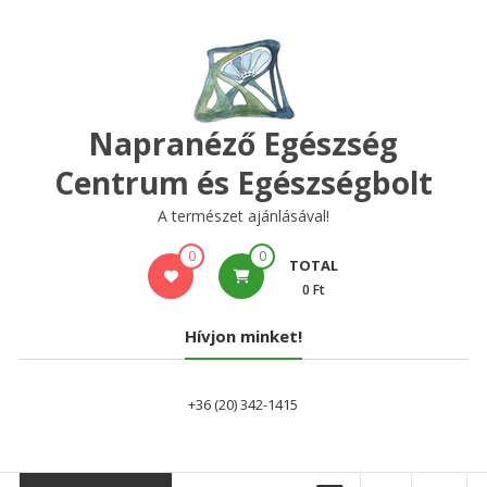
Skip
to
content
Napranéző Egészség
Centrum és Egészségbolt
A természet ajánlásával!
0
0
TOTAL
0 Ft
Hívjon minket!
+36 (20) 342-1415