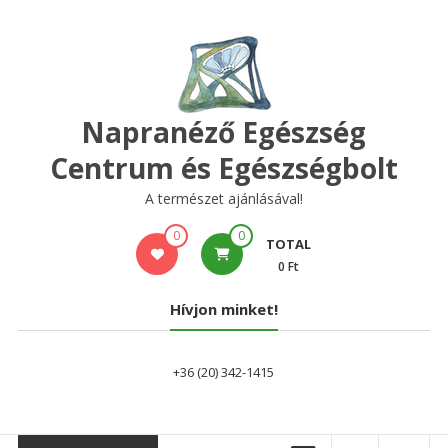
Skip
to
content
Napranéző Egészség
Centrum és Egészségbolt
A természet ajánlásával!
0
0
TOTAL
0 Ft
Hívjon minket!
+36 (20) 342-1415