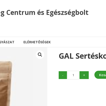
g Centrum és Egészségbolt
GYÁSZAT
ELÉRHETŐSÉGEK
GAL Sertésko
GAL
Kos
-
+
Sertéskollagén
peptidek
(300g)
mennyiség