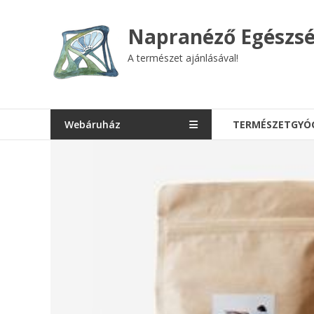
Skip
to
Napranéző Egészsé
content
A természet ajánlásával!
Webáruház
TERMÉSZETGYÓ