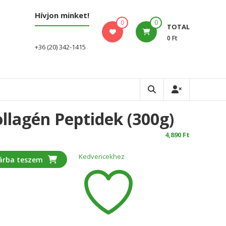
Hívjon minket!
0
0
TOTAL
0 Ft
+36 (20) 342-1415
llagén Peptidek (300g)
4,890
Ft
Kedvencekhez
árba teszem