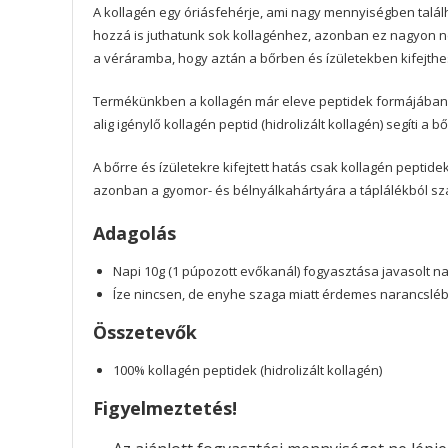
A kollagén egy óriásfehérje, ami nagy mennyiségben találh
hozzá is juthatunk sok kollagénhez, azonban ez nagyon ne
a véráramba, hogy aztán a bőrben és ízületekben kifejthe
Termékünkben a kollagén már eleve peptidek formájában va
alig igénylő kollagén peptid (hidrolizált kollagén) segíti 
A bőrre és ízületekre kifejtett hatás csak kollagén pepti
azonban a gyomor- és bélnyálkahártyára a táplálékból sz
Adagolás
Napi 10g (1 púpozott evőkanál) fogyasztása javasolt na
Íze nincsen, de enyhe szaga miatt érdemes narancslébe,
Összetevők
100% kollagén peptidek (hidrolizált kollagén)
Figyelmeztetés!