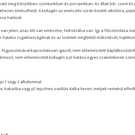
ató meg bőrünkben, csontunkban és porcainkban. Az állati bőr, csont és p
hezen emészthető. A kollagén az emésztés során kisebb alkotóira, pepti
sse hatását.
n jelen, azaz elő van emésztve, hidrolizálva van. Így a fölszívódása má
a bőr fiatalos rugalmasságának és az ízületek megfelelő működését, hajléko
dek fogyasztásával kapcsolatosan igazolt, nem előemésztett (táplálkozásb
ármazó, nem előemésztett kollagén a jó hatású egyes szakemberek szerin
pi 1 vagy 2 alkalommal.
 kakaóba vagy pl. tejszínes-vaníliás italba keveri, melyek remekül elfedik