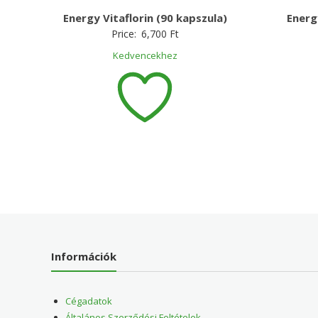
Energy Vitaflorin (90 kapszula)
Energ
Price:
6,700
Ft
Kedvencekhez
Információk
Cégadatok
Általános Szerződési Feltételek