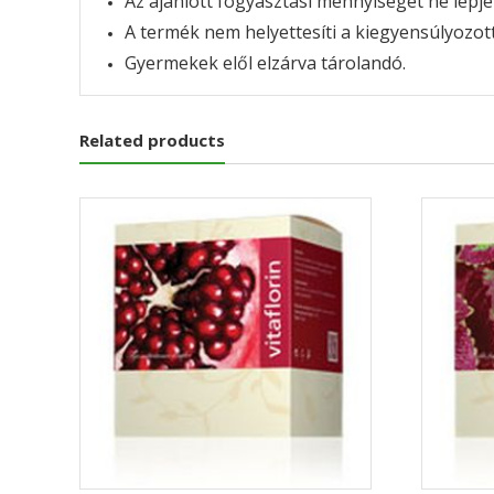
Az ajánlott fogyasztási mennyiséget ne lépje 
A termék nem helyettesíti a kiegyensúlyozot
Gyermekek elől elzárva tárolandó.
Related products