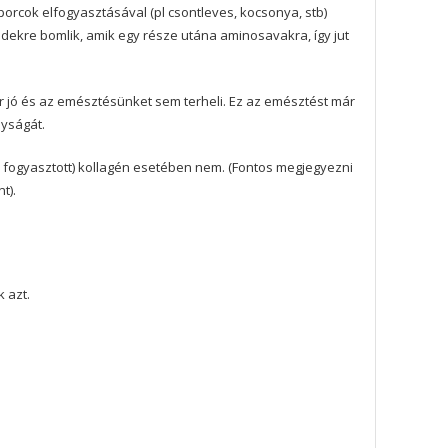
orcok elfogyasztásával (pl csontleves, kocsonya, stb)
dekre bomlik, amik egy része utána aminosavakra, így jut
r jó és az emésztésünket sem terheli. Ez az emésztést már
nyságát.
ól fogyasztott) kollagén esetében nem. (Fontos megjegyezni
t).
 azt.