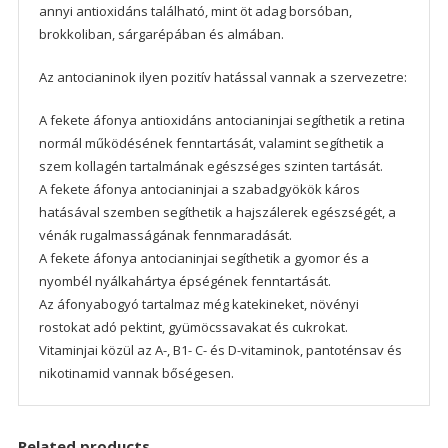
annyi antioxidáns található, mint öt adag borsóban,
brokkoliban, sárgarépában és almában.
Az antocianinok ilyen pozitív hatással vannak a szervezetre:
A fekete áfonya antioxidáns antocianinjai segíthetik a retina
normál működésének fenntartását, valamint segíthetik a
szem kollagén tartalmának egészséges szinten tartását.
A fekete áfonya antocianinjai a szabadgyökök káros
hatásával szemben segíthetik a hajszálerek egészségét, a
vénák rugalmasságának fennmaradását.
A fekete áfonya antocianinjai segíthetik a gyomor és a
nyombél nyálkahártya épségének fenntartását.
Az áfonyabogyó tartalmaz még katekineket, növényi
rostokat adó pektint, gyümöcssavakat és cukrokat.
Vitaminjai közül az A-, B1- C- és D-vitaminok, pantoténsav és
nikotinamid vannak bőségesen.
Related products