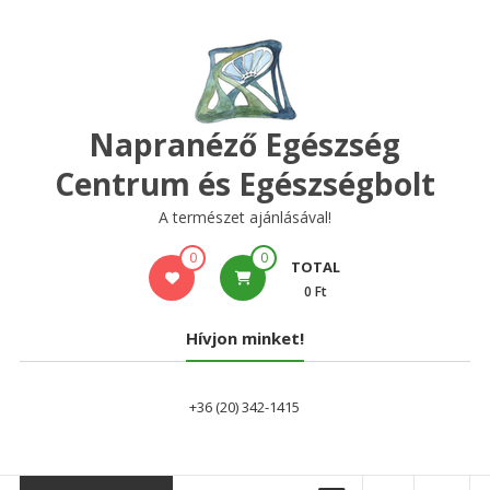
Skip
to
content
Napranéző Egészség
Centrum és Egészségbolt
A természet ajánlásával!
0
0
TOTAL
0 Ft
Hívjon minket!
+36 (20) 342-1415