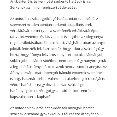
Antibakteriális és keringést serkentő hatásuk is van.
Serkentik az immunrendszeri védekezést.
Az antocián szabadgyökfogó hatása miatt szemvédő. A
szervezet minden pontján serkenti a kapilláris erek
vérellátását, s mint ilyen, a szemfenék érhálózatát épen
tartva közvetetten és közvetlenül is segíthet az ideghártya
regenerálódásában. E hatását a II. Világháborúban az angol
pilóták fedezték fel. Észrevették, hogy mikor a szükség úgy
hozta, hogy áfonya-lekváros kenyeret kaptak ellátmányul,
sokkal jobban láttak sötétben, nem kellett úgy hunyorogniuk
a légielhárítás fényszóróitól, azok nem vakítottak annyira. Az
áfonyalekvár a mai képernyőt bámuló emberek szemének
is nagy hasznára lehet, valamint a cukorbetegek retináját is
védi. E hatáshoz nagy dózisban van szükség e
hatóanyagokra, ezért gyógyszertárban koncentráltan,
kapszulákban is kapható.
Az antocianinok erős antioxidánsok anyagok, harcba
szállnak a szabad gyökökkel. Alig fél csésze áfonyában