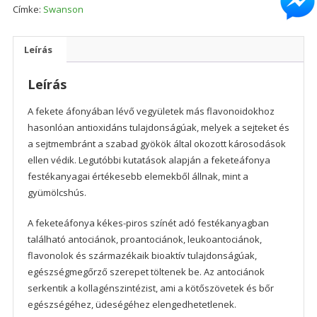
Címke:
Swanson
Leírás
Leírás
A fekete áfonyában lévő vegyületek más flavonoidokhoz
hasonlóan antioxidáns tulajdonságúak, melyek a sejteket és
a sejtmembránt a szabad gyökök által okozott károsodások
ellen védik. Legutóbbi kutatások alapján a feketeáfonya
festékanyagai értékesebb elemekből állnak, mint a
gyümölcshús.
A feketeáfonya kékes-piros színét adó festékanyagban
található antociánok, proantociánok, leukoantociánok,
flavonolok és származékaik bioaktív tulajdonságúak,
egészségmegőrző szerepet töltenek be. Az antociánok
serkentik a kollagénszintézist, ami a kötőszövetek és bőr
egészségéhez, üdeségéhez elengedhetetlenek.