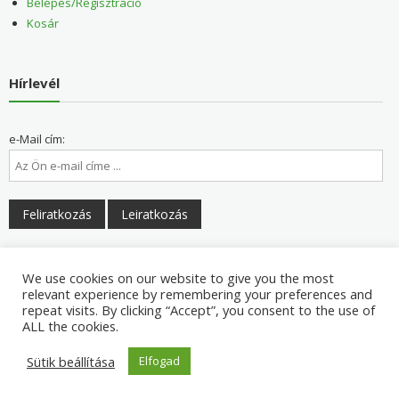
Belépés/Regisztráció
Kosár
Hírlevél
e-Mail cím:
Elolvastam és elfogadom a felhasználási feltételeket
We use cookies on our website to give you the most
relevant experience by remembering your preferences and
repeat visits. By clicking “Accept”, you consent to the use of
ALL the cookies.
Sütik beállítása
Elfogad
Copyright © 2026
Napranéző Egészség Centrum és Egészségbolt
. All rights reserved. Theme:
eStore
by ThemeGrill. Powered by
WordPress
.