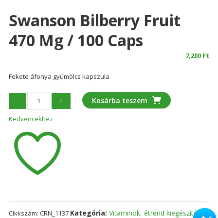
Swanson Bilberry Fruit
470 Mg / 100 Caps
7,200
Ft
Fekete áfonya gyümölcs kapszula
Swanson
Kosárba teszem
-
+
Bilberry
Kedvencekhez
Fruit
470
mg
/
100
caps
mennyiség
Kategória:
Vitaminok, étrend kiegészítők
Cikkszám:
CRN_1137