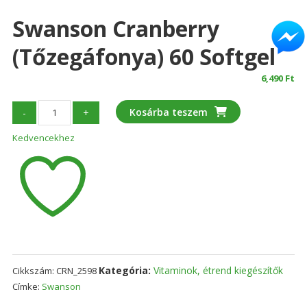
Swanson Cranberry
(Tőzegáfonya) 60 Softgel
6,490
Ft
Swanson
Kosárba teszem
-
+
Cranberry
Kedvencekhez
(Tőzegáfonya)
60
softgel
mennyiség
Kategória:
Vitaminok, étrend kiegészítők
Cikkszám:
CRN_2598
Címke:
Swanson