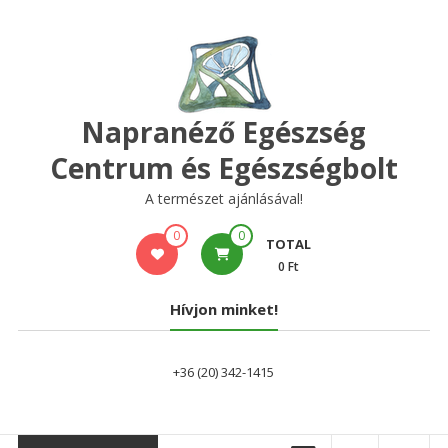
Skip
to
content
Napranéző Egészség
Centrum és Egészségbolt
A természet ajánlásával!
0
0
TOTAL
0 Ft
Hívjon minket!
+36 (20) 342-1415