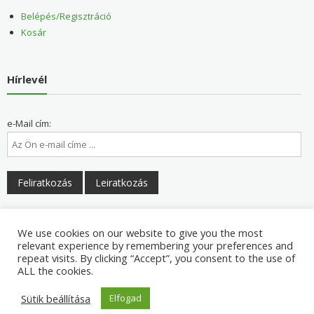
Belépés/Regisztráció
Kosár
Hírlevél
e-Mail cím:
Elolvastam és elfogadom a felhasználási feltételeket
We use cookies on our website to give you the most
relevant experience by remembering your preferences and
repeat visits. By clicking “Accept”, you consent to the use of
ALL the cookies.
Sütik beállítása
Elfogad
Copyright © 2026
Napranéző Egészség Centrum és Egészségbolt
. All rights reserved. Theme: