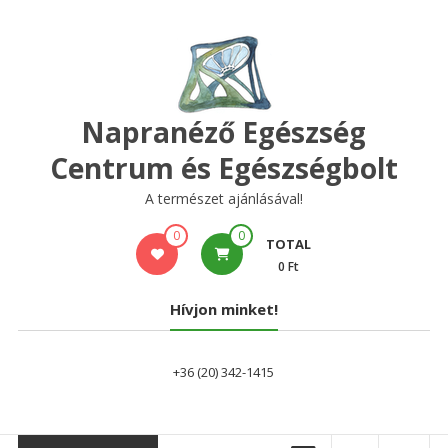
Skip
to
content
Napranéző Egészség
Centrum és Egészségbolt
A természet ajánlásával!
0
0
TOTAL
0 Ft
Hívjon minket!
+36 (20) 342-1415