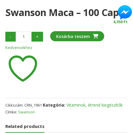
Swanson Maca – 100 Caps
4,350
Ft
Swanson
Kosárba teszem
-
+
Maca
Kedvencekhez
-
100
caps
mennyiség
Kategória:
Vitaminok, étrend kiegészítők
Cikkszám:
CRN_1961
Címke:
Swanson
Related products