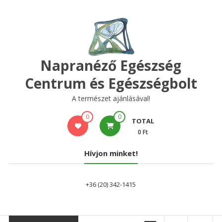
Skip
to
content
Napranéző Egészség
Centrum és Egészségbolt
A természet ajánlásával!
0
0
TOTAL
0 Ft
Hívjon minket!
+36 (20) 342-1415