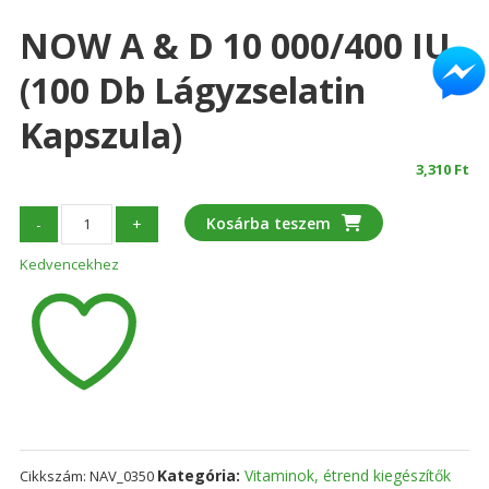
NOW A & D 10 000/400 IU
(100 Db Lágyzselatin
Kapszula)
3,310
Ft
NOW
Kosárba teszem
-
+
A
Kedvencekhez
&
D
10
000/400
IU
(100
db
lágyzselatin
kapszula)
Kategória:
Vitaminok, étrend kiegészítők
Cikkszám:
NAV_0350