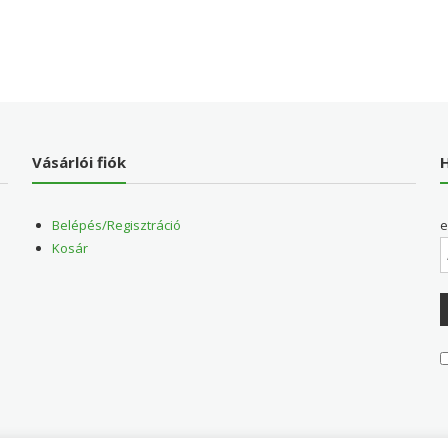
Vásárlói fiók
H
Belépés/Regisztráció
e
Kosár