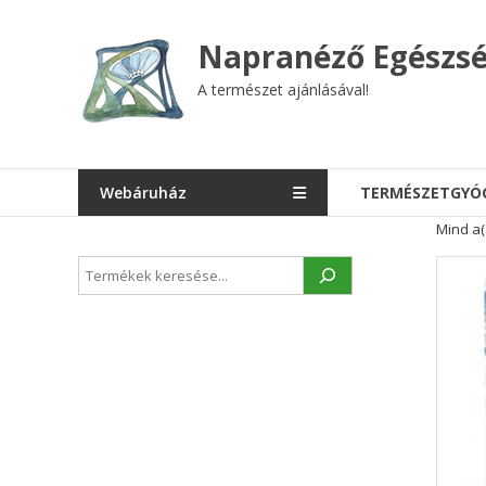
Skip
to
Napranéző Egészsé
content
A természet ajánlásával!
Webáruház
TERMÉSZETGYÓ
Mind a(
Keresés