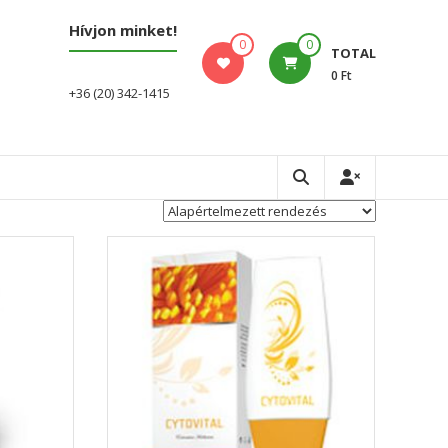
Hívjon minket!
0
0
TOTAL
0 Ft
+36 (20) 342-1415