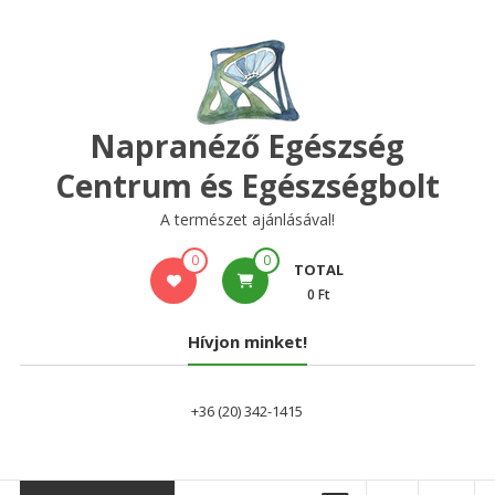
Skip
to
content
Napranéző Egészség
Centrum és Egészségbolt
A természet ajánlásával!
0
0
TOTAL
0 Ft
Hívjon minket!
+36 (20) 342-1415