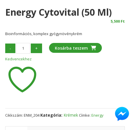
Energy Cytovital (50 Ml)
5,500
Ft
Bioinformációs, komplex gyógynövénykrém
Energy
Kosárba teszem
-
+
Cytovital
Kedvencekhez
(50
ml)
mennyiség
Kategória:
Krémek
Cikkszám:
ENM_204
Címke:
Energy