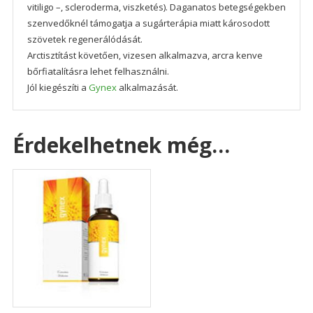
vitiligo –, scleroderma, viszketés). Daganatos betegségekben
szenvedőknél támogatja a sugárterápia miatt károsodott
szövetek regenerálódását.
Arctisztítást követően, vizesen alkalmazva, arcra kenve
bőrfiatalításra lehet felhasználni.
Jól kiegészíti a
Gynex
alkalmazását.
Érdekelhetnek még…