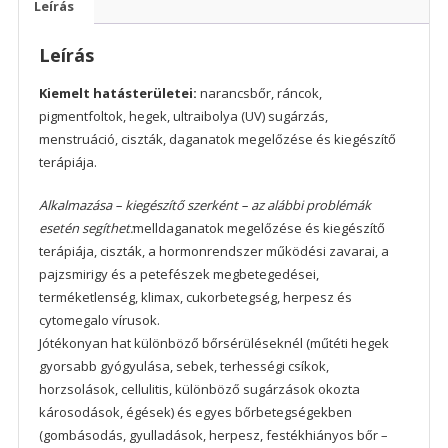
Leírás
Leírás
Kiemelt hatásterületei:
narancsbőr, ráncok,
pigmentfoltok, hegek, ultraibolya (UV) sugárzás,
menstruáció, ciszták, daganatok megelőzése és kiegészítő
terápiája.
Alkalmazása – kiegészítő szerként – az alábbi problémák
esetén segíthet:
melldaganatok megelőzése és kiegészítő
terápiája, ciszták, a hormonrendszer működési zavarai, a
pajzsmirigy és a petefészek megbetegedései,
terméketlenség, klimax, cukorbetegség, herpesz és
cytomegalo vírusok.
Jótékonyan hat különböző bőrsérüléseknél (műtéti hegek
gyorsabb gyógyulása, sebek, terhességi csíkok,
horzsolások, cellulitis, különböző sugárzások okozta
károsodások, égések) és egyes bőrbetegségekben
(gombásodás, gyulladások, herpesz, festékhiányos bőr –