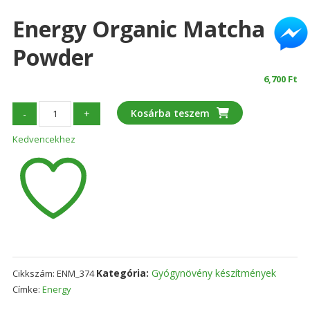
Energy Organic Matcha
Powder
6,700
Ft
Energy
Kosárba teszem
-
+
Organic
Kedvencekhez
Matcha
Powder
mennyiség
Kategória:
Gyógynövény készítmények
Cikkszám:
ENM_374
Címke:
Energy