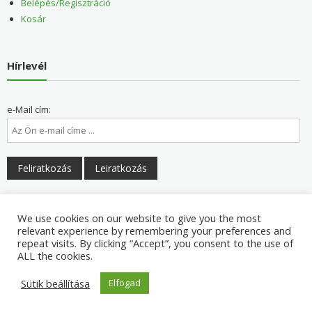
Belépés/Regisztráció
Kosár
Hírlevél
e-Mail cím:
Elolvastam és elfogadom a felhasználási feltételeket
We use cookies on our website to give you the most
relevant experience by remembering your preferences and
repeat visits. By clicking “Accept”, you consent to the use of
ALL the cookies.
Sütik beállítása
Elfogad
Copyright © 2026
Napranéző Egészség Centrum és Egészségbolt
. All rights reserved. Theme:
eStore
by ThemeGrill. Powered by
WordPress
.