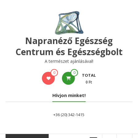
Skip
to
content
Napranéző Egészség
Centrum és Egészségbolt
A természet ajánlásával!
0
0
TOTAL
0 Ft
Hívjon minket!
+36 (20) 342-1415