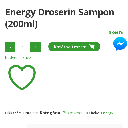
Energy Droserin Sampon
(200ml)
3,900
Ft
Energy
Kosárba teszem
-
+
Droserin
Kedvencekhez
sampon
(200ml)
mennyiség
Kategória:
Biokozmetika
Cikkszám:
ENM_181
Címke:
Energy