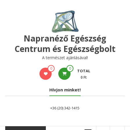
Skip
to
content
Napranéző Egészség
Centrum és Egészségbolt
A természet ajánlásával!
0
0
TOTAL
0 Ft
Hívjon minket!
+36 (20) 342-1415