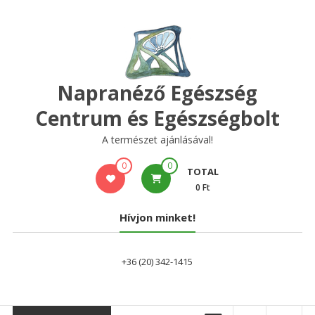
Skip
to
content
Napranéző Egészség
Centrum és Egészségbolt
A természet ajánlásával!
0
0
TOTAL
0 Ft
Hívjon minket!
+36 (20) 342-1415