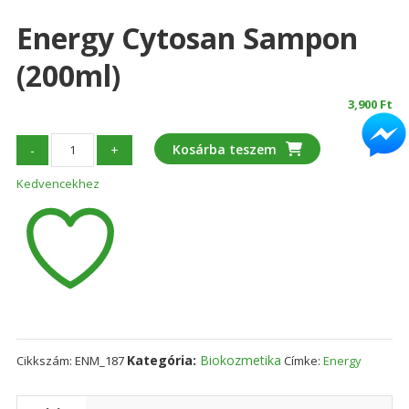
Energy Cytosan Sampon
(200ml)
3,900
Ft
Energy
Kosárba teszem
-
+
Cytosan
Kedvencekhez
sampon
(200ml)
mennyiség
Kategória:
Biokozmetika
Cikkszám:
ENM_187
Címke:
Energy