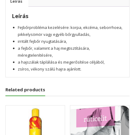
Leírás
Leírás
Fejbőrprobléma kezelésére: korpa, ekcéma, seborrhoea,
pikkelysömör vagy egyéb bőrgyulladás,
irritált fejbőr nyugtatására,
a fejbőr, valamint a haj megtisztítására,
méregtelenítésére,
a hajszálak táplálása és megerősítése céljából,
zsíros, vékony szálú hajra ajánlott.
Related products