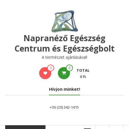
Skip
to
content
Napranéző Egészség
Centrum és Egészségbolt
A természet ajánlásával!
0
0
TOTAL
0 Ft
Hívjon minket!
+36 (20) 342-1415