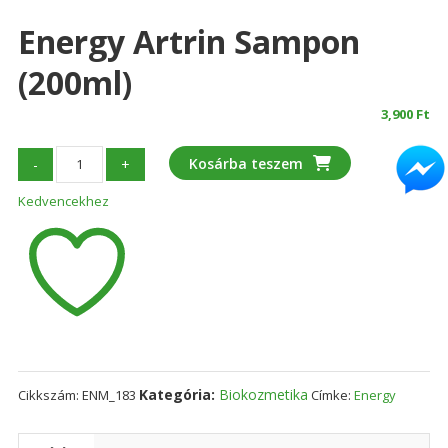
Energy Artrin Sampon
(200ml)
3,900
Ft
Energy
Kosárba teszem
-
+
Artrin
Kedvencekhez
sampon
(200ml)
mennyiség
Kategória:
Biokozmetika
Cikkszám:
ENM_183
Címke:
Energy