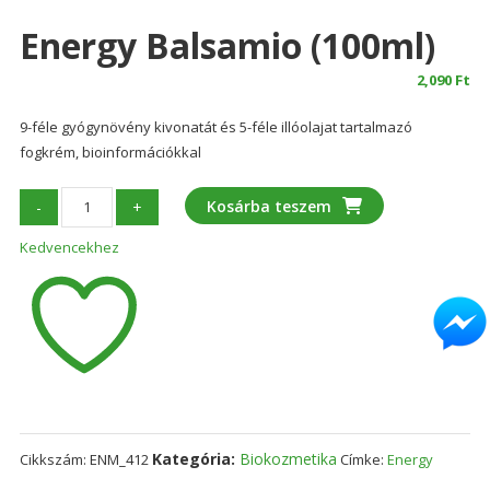
Energy Balsamio (100ml)
2,090
Ft
9-féle gyógynövény kivonatát és 5-féle illóolajat tartalmazó
fogkrém, bioinformációkkal
Energy
Kosárba teszem
-
+
Balsamio
Kedvencekhez
(100ml)
mennyiség
Kategória:
Biokozmetika
Cikkszám:
ENM_412
Címke:
Energy