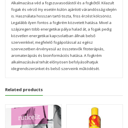
Alkalmazása véd a fogszuvasodástól és a fogkőtől. Kilazult
fogak és vérző íny esetén külön ajánlott várandósság idején
is. Használata hosszan tartó tiszta, friss érzést kölcsönöz.
Legalább ilyen fontos a fogkrém közvetett hatása. Mivel a
szájüregen több energetikai pálya halad át, a fogak pedig
közvetlen energetikai kapcsolatban állnak belső
szerveinkkel, megfelelő fogápolással az egész
szervezetben érvényesül az összetevők fitoterápiás,
aromaterápiás és bioinformációs hatása. A fogkrém
alkalmazásával tehát előnyösen befolyásolhatjuk
idegrendszerünket és belső szerveink működését.
Related products