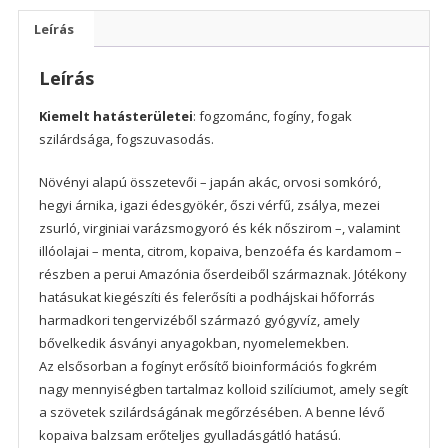
Leírás
Leírás
Kiemelt hatásterületei
: fogzománc, fogíny, fogak
szilárdsága, fogszuvasodás.
Növényi alapú összetevői – japán akác, orvosi somkóró,
hegyi árnika, igazi édesgyökér, őszi vérfű, zsálya, mezei
zsurló, virginiai varázsmogyoró és kék nőszirom –, valamint
illóolajai – menta, citrom, kopaiva, benzoéfa és kardamom –
részben a perui Amazónia őserdeiből származnak. Jótékony
hatásukat kiegészíti és felerősíti a podhájskai hőforrás
harmadkori tengervizéből származó gyógyvíz, amely
bővelkedik ásványi anyagokban, nyomelemekben.
Az elsősorban a fogínyt erősítő bioinformációs fogkrém
nagy mennyiségben tartalmaz kolloid szilíciumot, amely segít
a szövetek szilárdságának megőrzésében. A benne lévő
kopaiva balzsam erőteljes gyulladásgátló hatású.