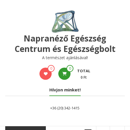
Skip
to
content
Napranéző Egészség
Centrum és Egészségbolt
A természet ajánlásával!
0
0
TOTAL
0 Ft
Hívjon minket!
+36 (20) 342-1415