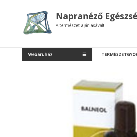
Skip
to
Napranéző Egészsé
content
A természet ajánlásával!
Webáruház
TERMÉSZETGYÓ