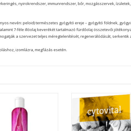
érkeringés, nyirokrendszer, immunrendszer, bőr, mozgásszervek, ízületek
ányos nevén: peloid) természetes gyógyító ereje – gyógyító földnek, gyóg
lamint 7-féle illóolaj keverékét tartalmazó fürdőolaj összetevői jótékony
ámogatják a szervezet teljes méregtelenítését, regenerálódását, serkenti
rtoláshoz, izomlázra, megfázás esetén.