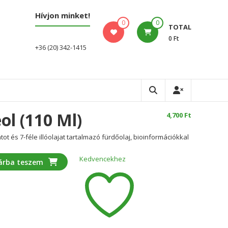
Hívjon minket!
0
0
TOTAL
0 Ft
+36 (20) 342-1415
ol (110 Ml)
4,700
Ft
 és 7-féle illóolajat tartalmazó fürdőolaj, bioinformációkkal
Kedvencekhez
árba teszem