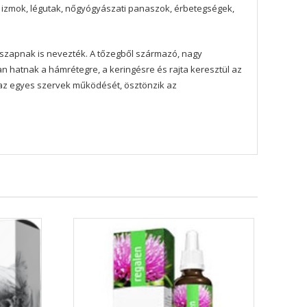
, izmok, légutak, nőgyógyászati panaszok, érbetegségek,
yiszapnak is nevezték. A tőzegből származó, nagy
an hatnak a hámrétegre, a keringésre és rajta keresztül az
k az egyes szervek működését, ösztönzik az