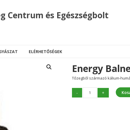
g Centrum és Egészségbolt
GYÁSZAT
ELÉRHETŐSÉGEK
Energy Balne
Tőzegből származó kálium-humátot
Energy
Kos
-
+
Balneol
(110
ml)
mennyiség