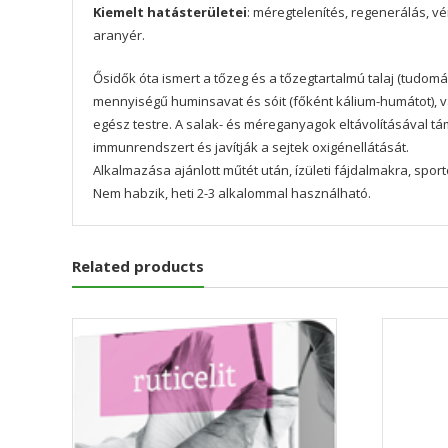
Kiemelt hatásterületei
: méregtelenítés, regenerálás, v
aranyér.
Ősidők óta ismert a tőzeg és a tőzegtartalmú talaj (tudom
mennyiségű huminsavat és sóit (főként kálium-humátot), va
egész testre. A salak- és méreganyagok eltávolításával t
immunrendszert és javítják a sejtek oxigénellátását.
Alkalmazása ajánlott műtét után, ízületi fájdalmakra, spo
Nem habzik, heti 2-3 alkalommal használható.
Related products