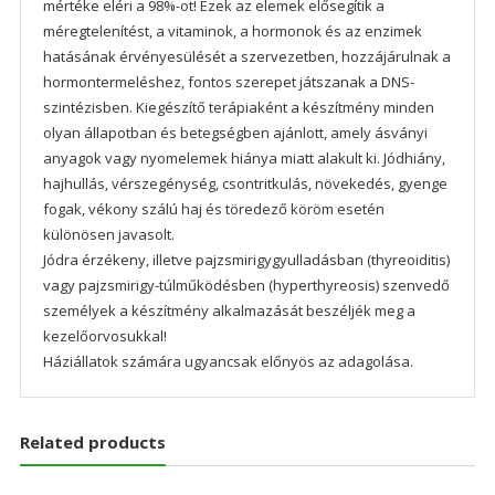
mértéke eléri a 98%-ot! Ezek az elemek elősegítik a
méregtelenítést, a vitaminok, a hormonok és az enzimek
hatásának érvényesülését a szervezetben, hozzájárulnak a
hormontermeléshez, fontos szerepet játszanak a DNS-
szintézisben. Kiegészítő terápiaként a készítmény minden
olyan állapotban és betegségben ajánlott, amely ásványi
anyagok vagy nyomelemek hiánya miatt alakult ki. Jódhiány,
hajhullás, vérszegénység, csontritkulás, növekedés, gyenge
fogak, vékony szálú haj és töredező köröm esetén
különösen javasolt.
Jódra érzékeny, illetve pajzsmirigygyulladásban (thyreoiditis)
vagy pajzsmirigy-túlműködésben (hyperthyreosis) szenvedő
személyek a készítmény alkalmazását beszéljék meg a
kezelőorvosukkal!
Háziállatok számára ugyancsak előnyös az adagolása.
Related products