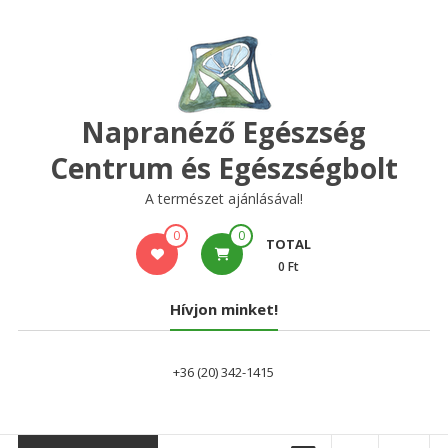
Skip
to
content
Napranéző Egészség
Centrum és Egészségbolt
A természet ajánlásával!
0
0
TOTAL
0 Ft
Hívjon minket!
+36 (20) 342-1415