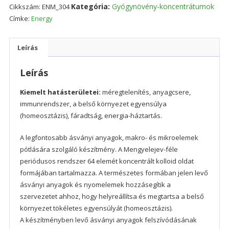
Kategória:
Gyógynövény-koncentrátumok
Cikkszám:
ENM_304
Címke:
Energy
Leírás
Leírás
Kiemelt hatásterületei:
méregtelenítés, anyagcsere,
immunrendszer, a belső környezet egyensúlya
(homeosztázis), fáradtság, energia-háztartás.
A legfontosabb ásványi anyagok, makro- és mikroelemek
pótlására szolgáló készítmény. A Mengyelejev-féle
periódusos rendszer 64 elemét koncentrált kolloid oldat
formájában tartalmazza. A természetes formában jelen levő
ásványi anyagok és nyomelemek hozzásegítik a
szervezetet ahhoz, hogy helyreállítsa és megtartsa a belső
környezet tökéletes egyensúlyát (homeosztázis).
A készítményben levő ásványi anyagok felszívódásának