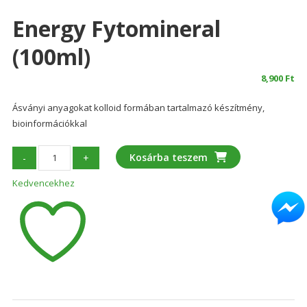
Energy Fytomineral
(100ml)
8,900
Ft
Ásványi anyagokat kolloid formában tartalmazó készítmény,
bioinformációkkal
Energy
Kosárba teszem
-
+
Fytomineral
Kedvencekhez
(100ml)
mennyiség